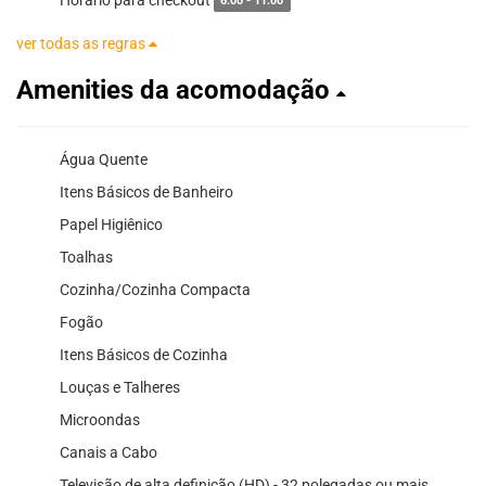
6:00 - 11:00
ver todas as regras
Amenities da acomodação
Água Quente
Itens Básicos de Banheiro
Papel Higiênico
Toalhas
Cozinha/Cozinha Compacta
Fogão
Itens Básicos de Cozinha
Louças e Talheres
Microondas
Canais a Cabo
Televisão de alta definição (HD) - 32 polegadas ou mais