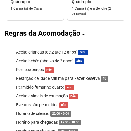
Quádruplo
Quádruplo
1 Cama (s) de Casal
1 Cama (s) em Beliche (2
pessoas)
Regras da Acomodação
Aceita crianças (de 2 até 12 anos)
sim
Aceita bebês (abaixo de 2 anos)
sim
Fornece berços
não
Restrição de Idade Mínima para Fazer Reserva
18
Permitido fumar no quarto
não
Aceita animais de estimação
não
Eventos são permitidos
não
Horario de silêncio
22:00 - 8:00
Horário para chegadas
15:00 - 18:00
Horário para checkout