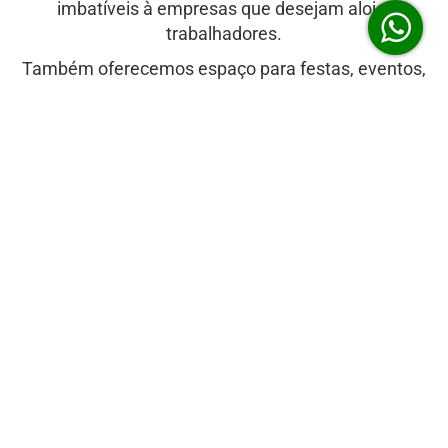
imbatíveis à empresas que desejam alojar
trabalhadores.
Também oferecemos espaço para festas, eventos,
casamentos, 15 anos, bodas e encontros
corporativos e workshops.
Estamos em uma localização estratégica a menos
de 40 minutos de várias cidades próximas. Como:
Petrópolis RJ, Três Rios RJ, Valença RJ e Juiz de
Fora MG.
Confira aqui a lista de cidades vizinhas.
Menu